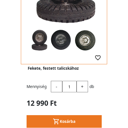
Fekete, festett talicskához
-
+
Mennyiség
db
12 990 Ft
Kosárba