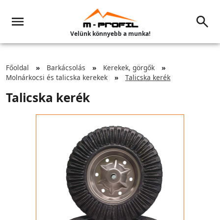
Velünk könnyebb a munka!
Főoldal
Barkácsolás
Kerekek, görgők
Molnárkocsi és talicska kerekek
Talicska kerék
Talicska kerék