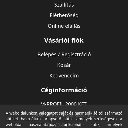
Szállítás
Elérhetőség
Online elállás
Vásárlói fiók
Belépés / Regisztráció
Kosár
Kedvenceim
Céginformáció
M-PROFIL 2000 KFT.
A weboldalunkon válogatott saját és harmadik féltől származó
6900 Makó, Aradi utca 125.
sütiket használunk: Alapvető sütik, amelyek szükségesek a
weboldal használatához; funkcionális sütik, amelyek
06-62-213-220