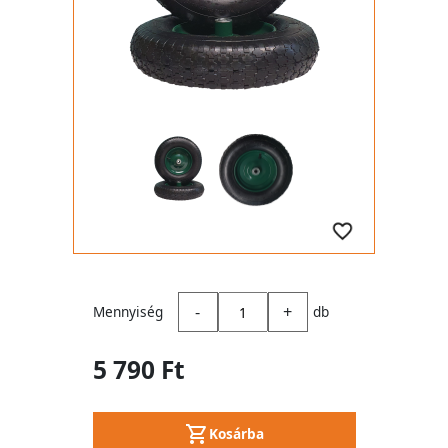
-
+
Mennyiség
db
5 790 Ft
Kosárba