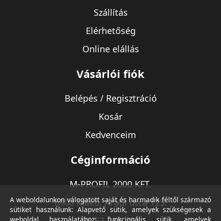
Szállítás
Elérhetőség
Online elállás
Vásárlói fiók
Belépés / Regisztráció
Kosár
Kedvenceim
Céginformáció
M-PROFIL 2000 KFT.
A weboldalunkon válogatott saját és harmadik féltől származó
6900 Makó, Aradi utca 125.
sütiket használunk: Alapvető sütik, amelyek szükségesek a
weboldal használatához; funkcionális sütik, amelyek
06-62-213-220