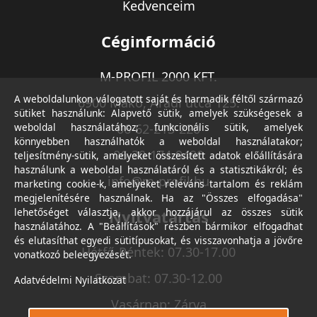
Kedvenceim
Céginformáció
M-PROFIL 2000 KFT.
A weboldalunkon válogatott saját és harmadik féltől származó
6900 Makó, Aradi utca 125.
sütiket használunk: Alapvető sütik, amelyek szükségesek a
weboldal használatához; funkcionális sütik, amelyek
06-62-213-220
könnyebben használhatók a weboldal használatakor;
06-30-174-9490
teljesítmény-sütik, amelyeket összesített adatok előállítására
használunk a weboldal használatáról és a statisztikákról; és
info@m-profil.hu
marketing cookie-k, amelyeket releváns tartalom és reklám
megjelenítésére használnak. Ha az "Összes elfogadása"
lehetőséget választja, akkor hozzájárul az összes sütik
Nyitvatartás
használatához. A "Beállítások" részben bármikor elfogadhat
és elutasíthat egyedi sütitípusokat, és visszavonhatja a jövőre
Hétfő-Péntek: 07.30-17.00
vonatkozó beleegyezését.
Szombat: 07.30-12.00
Adatvédelmi Nyilatkozat
Vasárnap: Zárva