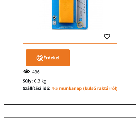
Érdekel
436
Súly:
0.3 kg
Szállítási idő:
4-5 munkanap (külső raktárról)