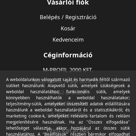
Vásárlói fiók
Belépés / Regisztráció
Kosár
Kedvenceim
Céginformáció
M-PROFIL 2000 KFT.
A weboldalunkon válogatott saját és harmadik féltől származó
6900 Makó, Aradi utca 125.
sütiket használunk: Alapvető sütik, amelyek szükségesek a
weboldal használatához; funkcionális sütik, amelyek
06-62-213-220
könnyebben használhatók a weboldal használatakor;
06-30-174-9490
teljesítmény-sütik, amelyeket összesített adatok előállítására
használunk a weboldal használatáról és a statisztikákról; és
info@m-profil.hu
marketing cookie-k, amelyeket releváns tartalom és reklám
megjelenítésére használnak. Ha az "Összes elfogadása"
lehetőséget választja, akkor hozzájárul az összes sütik
Nyitvatartás
használatához. A "Beállítások" részben bármikor elfogadhat