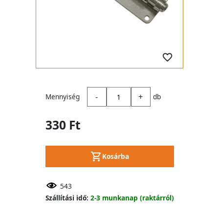
-
+
Mennyiség
db
330 Ft
Kosárba
543
Szállítási idő:
2-3 munkanap (raktárról)