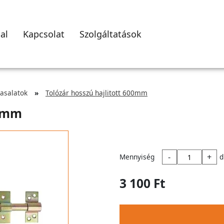
al
Kapcsolat
Szolgáltatások
asalatok
Tolózár hosszú hajlitott 600mm
00mm
-
+
Mennyiség
d
3 100 Ft