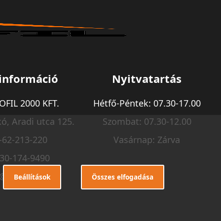
információ
Nyitvatartás
FIL 2000 KFT.
Hétfő-Péntek: 07.30-17.00
ó, Aradi utca 125.
Szombat: 07.30-12.00
-62-213-220
Vasárnap: Zárva
-30-174-9490
o@m-profil.hu
Beállítások
Összes elfogadása