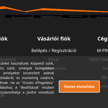
iók
Vásárlói fiók
Cég
Belépés / Regisztráció
M-PRO
ékoztató
Kosár
6900 Mak
tiket használunk: Alapvető sütik,
Kedvenceim
06
lis sütik, amelyek könnyebben
, amelyeket összesített adatok
06
ztikákról; és marketing cookie-k,
álnak. Ha az "Összes elfogadása"
ég
inf
Összes elutasítása
álatához. A "Beállítások" részben
isszavonhatja a jövőre vonatkozó
lás