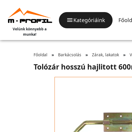
Kategóriáink
Főold
Velünk könnyebb a
munka!
Főoldal
Barkácsolás
Zárak, lakatok
V
Tolózár hosszú hajlitott 6