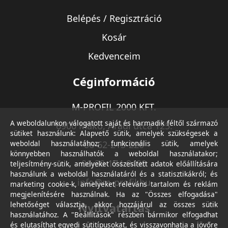
Belépés / Regisztráció
Kosár
Kedvenceim
Céginformáció
M-PROFIL 2000 KFT.
A weboldalunkon válogatott saját és harmadik féltől származó
6900 Makó, Aradi utca 125.
sütiket használunk: Alapvető sütik, amelyek szükségesek a
weboldal használatához; funkcionális sütik, amelyek
06-62-213-220
könnyebben használhatók a weboldal használatakor;
06-30-174-9490
teljesítmény-sütik, amelyeket összesített adatok előállítására
használunk a weboldal használatáról és a statisztikákról; és
info@m-profil.hu
marketing cookie-k, amelyeket releváns tartalom és reklám
megjelenítésére használnak. Ha az "Összes elfogadása"
lehetőséget választja, akkor hozzájárul az összes sütik
Nyitvatartás
használatához. A "Beállítások" részben bármikor elfogadhat
és elutasíthat egyedi sütitípusokat, és visszavonhatja a jövőre