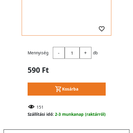
-
+
Mennyiség
db
590 Ft
Kosárba
151
Szállítási idő:
2-3 munkanap (raktárról)