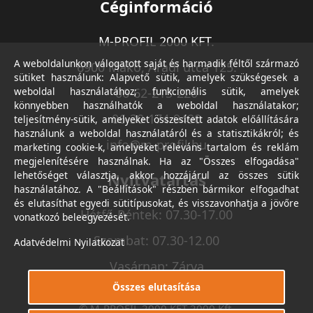
Céginformáció
M-PROFIL 2000 KFT.
A weboldalunkon válogatott saját és harmadik féltől származó
6900 Makó, Aradi utca 125.
sütiket használunk: Alapvető sütik, amelyek szükségesek a
weboldal használatához; funkcionális sütik, amelyek
06-62-213-220
könnyebben használhatók a weboldal használatakor;
06-30-174-9490
teljesítmény-sütik, amelyeket összesített adatok előállítására
használunk a weboldal használatáról és a statisztikákról; és
info@m-profil.hu
marketing cookie-k, amelyeket releváns tartalom és reklám
megjelenítésére használnak. Ha az "Összes elfogadása"
lehetőséget választja, akkor hozzájárul az összes sütik
Nyitvatartás
használatához. A "Beállítások" részben bármikor elfogadhat
és elutasíthat egyedi sütitípusokat, és visszavonhatja a jövőre
Hétfő-Péntek: 07.30-17.00
vonatkozó beleegyezését.
Szombat: 07.30-12.00
Adatvédelmi Nyilatkozat
Vasárnap: Zárva
Összes elutasítása
© M-PROFIL 2000 KFT 2000 Kft.