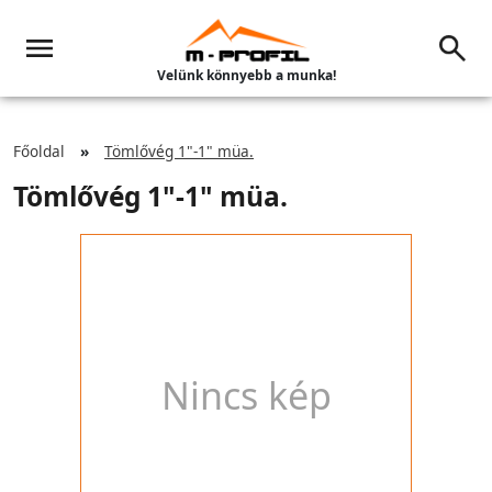
Velünk könnyebb a munka!
Főoldal
Tömlővég 1"-1" müa.
Tömlővég 1"-1" müa.
Nincs kép