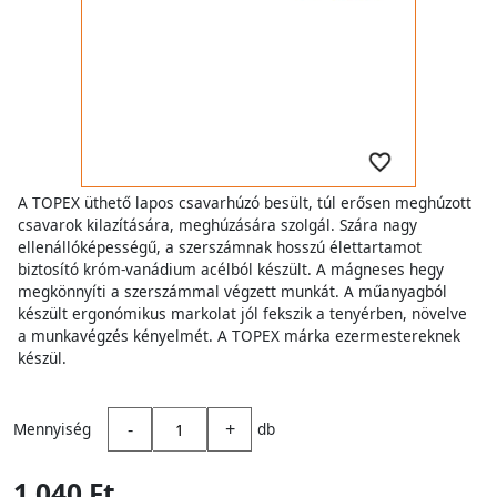
A TOPEX üthető lapos csavarhúzó besült, túl erősen meghúzott
csavarok kilazítására, meghúzására szolgál. Szára nagy
ellenállóképességű, a szerszámnak hosszú élettartamot
biztosító króm-vanádium acélból készült. A mágneses hegy
megkönnyíti a szerszámmal végzett munkát. A műanyagból
készült ergonómikus markolat jól fekszik a tenyérben, növelve
a munkavégzés kényelmét. A TOPEX márka ezermestereknek
készül.
-
+
Mennyiség
db
1 040 Ft