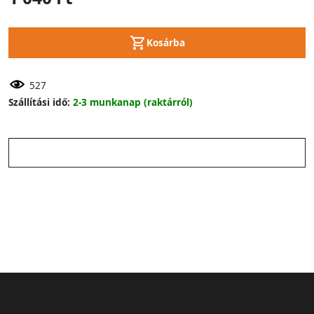
Kosárba
527
Szállítási idő:
2-3 munkanap (raktárról)