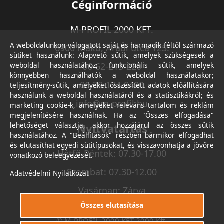
Céginformáció
M-PROFIL 2000 KFT.
A weboldalunkon válogatott saját és harmadik féltől származó
6900 Makó, Aradi utca 125.
sütiket használunk: Alapvető sütik, amelyek szükségesek a
weboldal használatához; funkcionális sütik, amelyek
06-62-213-220
könnyebben használhatók a weboldal használatakor;
06-30-174-9490
teljesítmény-sütik, amelyeket összesített adatok előállítására
használunk a weboldal használatáról és a statisztikákról; és
info@m-profil.hu
marketing cookie-k, amelyeket releváns tartalom és reklám
megjelenítésére használnak. Ha az "Összes elfogadása"
lehetőséget választja, akkor hozzájárul az összes sütik
Nyitvatartás
használatához. A "Beállítások" részben bármikor elfogadhat
és elutasíthat egyedi sütitípusokat, és visszavonhatja a jövőre
Hétfő-Péntek: 07.30-17.00
vonatkozó beleegyezését.
Szombat: 07.30-12.00
Adatvédelmi Nyilatkozat
Vasárnap: Zárva
Összes elutasítása
© M-PROFIL 2000 KFT 2000 Kft.