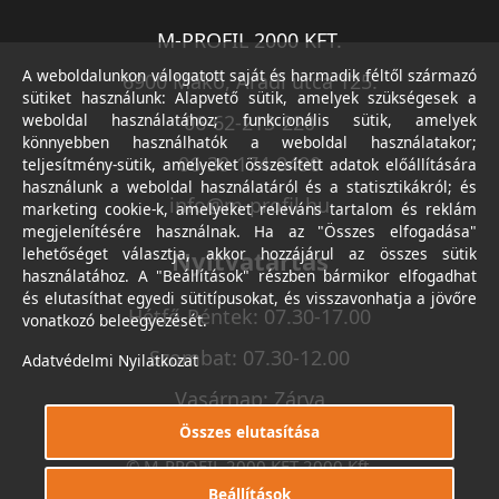
M-PROFIL 2000 KFT.
A weboldalunkon válogatott saját és harmadik féltől származó
6900 Makó, Aradi utca 125.
sütiket használunk: Alapvető sütik, amelyek szükségesek a
weboldal használatához; funkcionális sütik, amelyek
06-62-213-220
könnyebben használhatók a weboldal használatakor;
06-30-174-9490
teljesítmény-sütik, amelyeket összesített adatok előállítására
használunk a weboldal használatáról és a statisztikákról; és
info@m-profil.hu
marketing cookie-k, amelyeket releváns tartalom és reklám
megjelenítésére használnak. Ha az "Összes elfogadása"
lehetőséget választja, akkor hozzájárul az összes sütik
Nyitvatartás
használatához. A "Beállítások" részben bármikor elfogadhat
és elutasíthat egyedi sütitípusokat, és visszavonhatja a jövőre
Hétfő-Péntek: 07.30-17.00
vonatkozó beleegyezését.
Szombat: 07.30-12.00
Adatvédelmi Nyilatkozat
Vasárnap: Zárva
Összes elutasítása
© M-PROFIL 2000 KFT 2000 Kft.
Minden jog fenntartva.
Beállítások