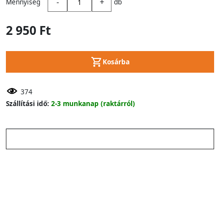
-
+
Mennyiség
db
2 950 Ft
Kosárba
374
Szállítási idő:
2-3 munkanap (raktárról)