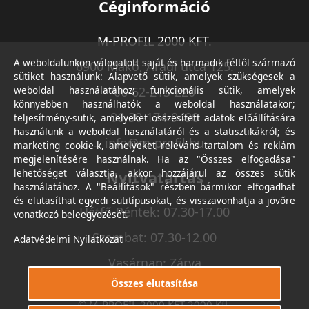
Céginformáció
M-PROFIL 2000 KFT.
A weboldalunkon válogatott saját és harmadik féltől származó
6900 Makó, Aradi utca 125.
sütiket használunk: Alapvető sütik, amelyek szükségesek a
weboldal használatához; funkcionális sütik, amelyek
06-62-213-220
könnyebben használhatók a weboldal használatakor;
06-30-174-9490
teljesítmény-sütik, amelyeket összesített adatok előállítására
használunk a weboldal használatáról és a statisztikákról; és
info@m-profil.hu
marketing cookie-k, amelyeket releváns tartalom és reklám
megjelenítésére használnak. Ha az "Összes elfogadása"
lehetőséget választja, akkor hozzájárul az összes sütik
Nyitvatartás
használatához. A "Beállítások" részben bármikor elfogadhat
és elutasíthat egyedi sütitípusokat, és visszavonhatja a jövőre
Hétfő-Péntek: 07.30-17.00
vonatkozó beleegyezését.
Szombat: 07.30-12.00
Adatvédelmi Nyilatkozat
Vasárnap: Zárva
Összes elutasítása
© M-PROFIL 2000 KFT 2000 Kft.