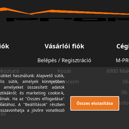
iók
Vásárlói fiók
Cég
Belépés / Regisztráció
M-PRO
ékoztató
Kosár
6900 Mak
tiket használunk: Alapvető sütik,
Kedvenceim
06
lis sütik, amelyek könnyebben
, amelyeket összesített adatok
06
ztikákról; és marketing cookie-k,
álnak. Ha az "Összes elfogadása"
ég
inf
Összes elutasítása
álatához. A "Beállítások" részben
isszavonhatja a jövőre vonatkozó
lás