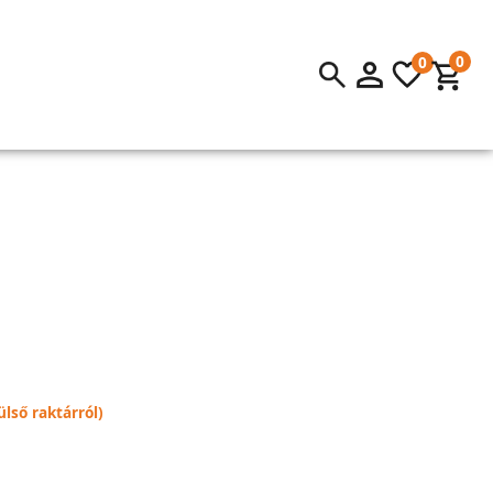
0
0
lső raktárról)