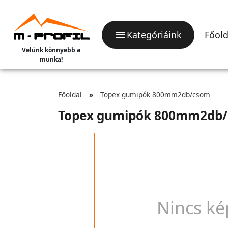
Kategóriáink
Főold
Velünk könnyebb a
munka!
Főoldal
Topex gumipók 800mm2db/csom
Topex gumipók 800mm2db
Nincs ké