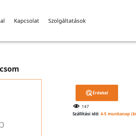
al
Kapcsolat
Szolgáltatások
/csom
Érdekel
147
Szállítási idő:
4-5 munkanap (kü
p