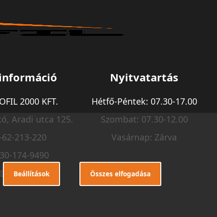
információ
Nyitvatartás
FIL 2000 KFT.
Hétfő-Péntek: 07.30-17.00
ó, Aradi utca 125.
Szombat: 07.30-12.00
-62-213-220
Vasárnap: Zárva
-30-174-9490
o@m-profil.hu
Beállítások
Összes elfogadása