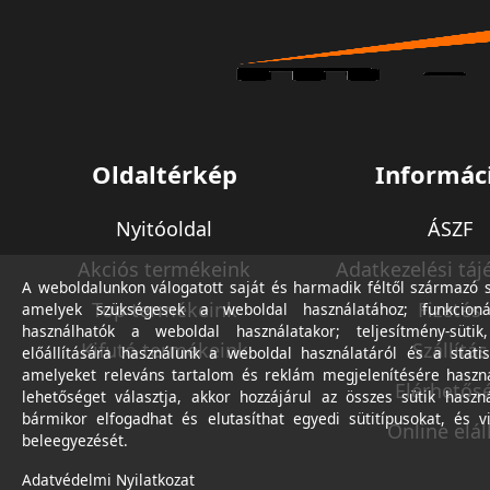
Oldaltérkép
Informác
Nyitóoldal
ÁSZF
Akciós termékeink
Adatkezelési táj
A weboldalunkon válogatott saját és harmadik féltől származó sü
Top termékeink
Fizetés
amelyek szükségesek a weboldal használatához; funkcioná
használhatók a weboldal használatakor; teljesítmény-sütik
Kifutó termékeink
Szállítás
előállítására használunk a weboldal használatáról és a statis
amelyeket releváns tartalom és reklám megjelenítésére haszn
Elérhetős
lehetőséget választja, akkor hozzájárul az összes sütik haszn
bármikor elfogadhat és elutasíthat egyedi sütitípusokat, és v
Online elál
beleegyezését.
Adatvédelmi Nyilatkozat