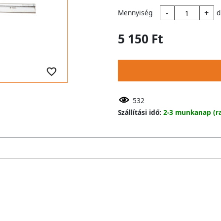
-
+
Mennyiség
d
5 150 Ft
532
Szállítási idő:
2-3 munkanap (ra