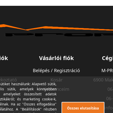
iók
Vásárlói fiók
Cég
Belépés / Regisztráció
M-PRO
ékoztató
Kosár
6900 Mak
tiket használunk: Alapvető sütik,
Kedvenceim
06
lis sütik, amelyek könnyebben
, amelyeket összesített adatok
06
ztikákról; és marketing cookie-k,
álnak. Ha az "Összes elfogadása"
ég
inf
Összes elutasítása
álatához. A "Beállítások" részben