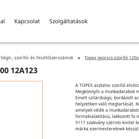
al
Kapcsolat
Szolgáltatások
Vágó-, szorító- és feszítőszerszámok
Topex gyorscs.szorító 120
300 12A123
A TOPEX asztalos szorító elsős
Megkönnyíti a munkadarabok mu
Emelt szilárdságú, bordázott ac
helyzetben való megtartását. 
amelyek védik a munkadarabot 
formakialakítású, lakkozott fa 
5117 szabvány szerinti kivitel
márka ezermestereknek készül