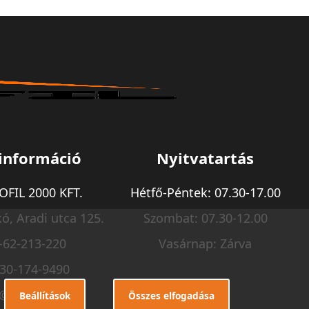
információ
Nyitvatartás
FIL 2000 KFT.
Hétfő-Péntek: 07.30-17.00
ó, Aradi utca 125.
Szombat: 07.30-12.00
-62-213-220
Vasárnap: Zárva
-30-174-9490
o@m-profil.hu
Beállítások
Összes elfogadása