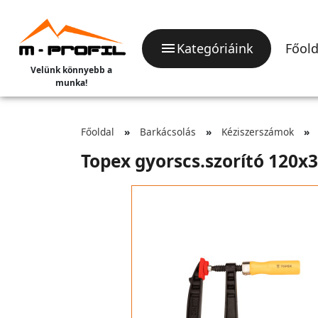
Kategóriáink
Főold
Velünk könnyebb a
munka!
Főoldal
Barkácsolás
Kéziszerszámok
Topex gyorscs.szorító 120x