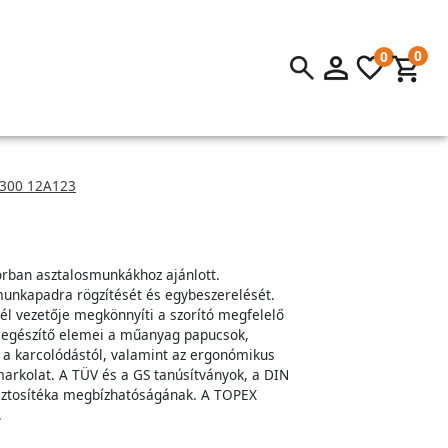
0
0
x300 12A123
orban asztalosmunkákhoz ajánlott.
nkapadra rögzítését és egybeszerelését.
él vezetője megkönnyíti a szorító megfelelő
Kiegészítő elemei a műanyag papucsok,
a karcolódástól, valamint az ergonómikus
markolat. A TÜV és a GS tanúsítványok, a DIN
 biztosítéka megbízhatóságának. A TOPEX
.