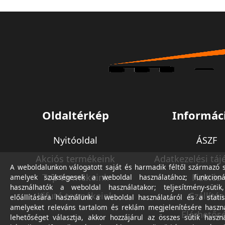
Oldaltérkép
Informác
Nyitóoldal
ÁSZF
Akciós termékeink
Adatkezelési táj
A weboldalunkon válogatott saját és harmadik féltől származó sü
Top termékeink
Fizetés
amelyek szükségesek a weboldal használatához; funkcioná
használhatók a weboldal használatakor; teljesítmény-sütik
Kifutó termékeink
Szállítás
előállítására használunk a weboldal használatáról és a statis
amelyeket releváns tartalom és reklám megjelenítésére haszn
Elérhetős
lehetőséget választja, akkor hozzájárul az összes sütik haszn