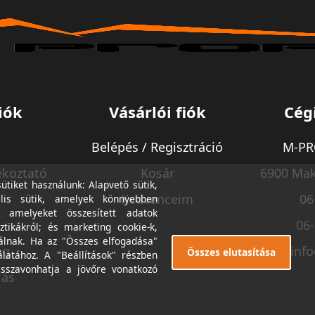
iók
Vásárlói fiók
Cég
Belépés / Regisztráció
M-PRO
ékoztató
Kosár
6900 Mak
tiket használunk: Alapvető sütik,
Kedvenceim
06
lis sütik, amelyek könnyebben
, amelyeket összesített adatok
06
ztikákról; és marketing cookie-k,
álnak. Ha az "Összes elfogadása"
ég
inf
Összes elutasítása
álatához. A "Beállítások" részben
isszavonhatja a jövőre vonatkozó
lás