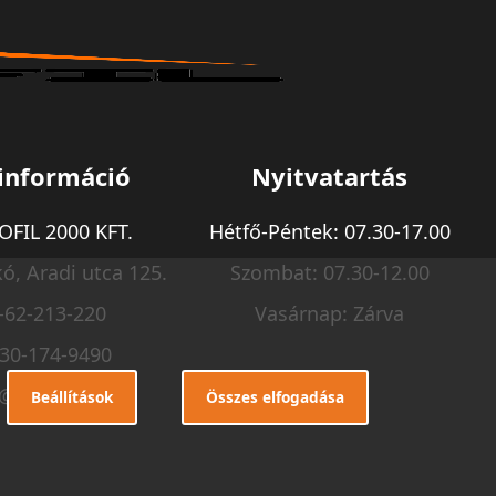
információ
Nyitvatartás
FIL 2000 KFT.
Hétfő-Péntek: 07.30-17.00
ó, Aradi utca 125.
Szombat: 07.30-12.00
-62-213-220
Vasárnap: Zárva
-30-174-9490
o@m-profil.hu
Beállítások
Összes elfogadása