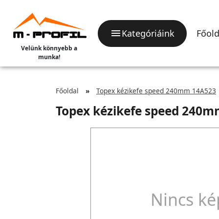
Kategóriáink
Főold
Velünk könnyebb a
munka!
Főoldal
Topex kézikefe speed 240mm 14A523
Topex kézikefe speed 240
Nincs ké