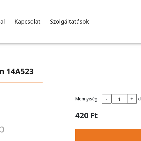
al
Kapcsolat
Szolgáltatások
mm 14A523
-
+
Mennyiség
d
420 Ft
p