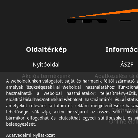
Oldaltérkép
Informác
Nyitóoldal
ÁSZF
Akciós termékeink
Adatkezelési táj
A weboldalunkon válogatott saját és harmadik féltől származó sü
Top termékeink
Fizetés
amelyek szükségesek a weboldal használatához; funkcioná
használhatók a weboldal használatakor; teljesítmény-sütik
Kifutó termékeink
Szállítás
előállítására használunk a weboldal használatáról és a statis
amelyeket releváns tartalom és reklám megjelenítésére haszn
Elérhetős
lehetőséget választja, akkor hozzájárul az összes sütik haszn
bármikor elfogadhat és elutasíthat egyedi sütitípusokat, és v
Online elál
beleegyezését.
Adatvédelmi Nyilatkozat