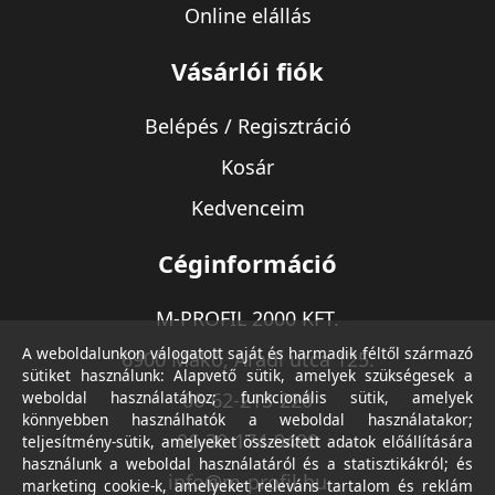
Online elállás
Vásárlói fiók
Belépés / Regisztráció
Kosár
Kedvenceim
Céginformáció
M-PROFIL 2000 KFT.
A weboldalunkon válogatott saját és harmadik féltől származó
6900 Makó, Aradi utca 125.
sütiket használunk: Alapvető sütik, amelyek szükségesek a
weboldal használatához; funkcionális sütik, amelyek
06-62-213-220
könnyebben használhatók a weboldal használatakor;
06-30-174-9490
teljesítmény-sütik, amelyeket összesített adatok előállítására
használunk a weboldal használatáról és a statisztikákról; és
info@m-profil.hu
marketing cookie-k, amelyeket releváns tartalom és reklám