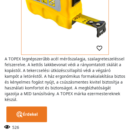
A TOPEX legnépszerűbb acél mérőszalagja, szalagreteszeléssel
felszerelve. A kettős lakkbevonat védi a rányomtatott skálát a
kopástól. A tekercselési ütközéscsillapító védi a végzáró
kampót a letöréstől. A ház ergonómikus formakialakítása biztos
és kényelmes fogást nyújt, a csúszásmentes kivitel biztosítja a
használati komfortot és biztonságot. A megbízhatóságát
igazolja a MID tanúsítvány. A TOPEX márka ezermestereknek
készül.
Érdekel
526