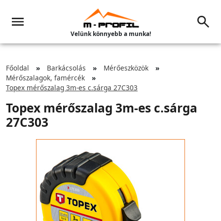
Velünk könnyebb a munka!
Főoldal
Barkácsolás
Mérőeszközök
Mérőszalagok, famércék
Topex mérőszalag 3m-es c.sárga 27C303
Topex mérőszalag 3m-es c.sárga
27C303