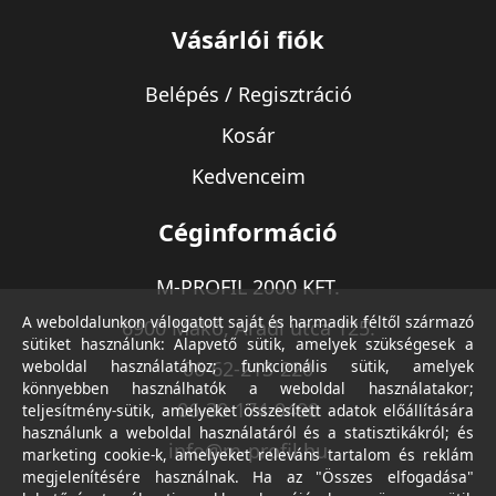
Vásárlói fiók
Belépés / Regisztráció
Kosár
Kedvenceim
Céginformáció
M-PROFIL 2000 KFT.
A weboldalunkon válogatott saját és harmadik féltől származó
6900 Makó, Aradi utca 125.
sütiket használunk: Alapvető sütik, amelyek szükségesek a
weboldal használatához; funkcionális sütik, amelyek
06-62-213-220
könnyebben használhatók a weboldal használatakor;
06-30-174-9490
teljesítmény-sütik, amelyeket összesített adatok előállítására
használunk a weboldal használatáról és a statisztikákról; és
info@m-profil.hu
marketing cookie-k, amelyeket releváns tartalom és reklám
megjelenítésére használnak. Ha az "Összes elfogadása"