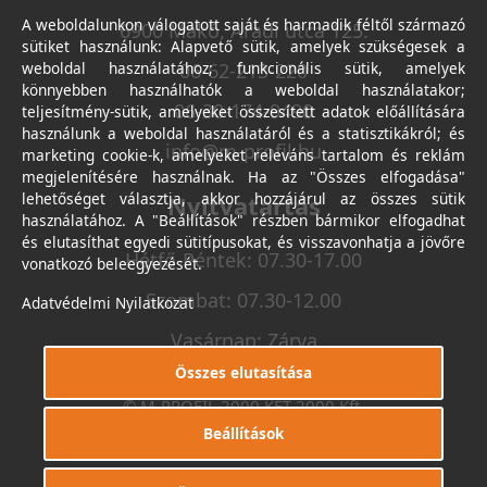
A weboldalunkon válogatott saját és harmadik féltől származó
6900 Makó, Aradi utca 125.
sütiket használunk: Alapvető sütik, amelyek szükségesek a
weboldal használatához; funkcionális sütik, amelyek
06-62-213-220
könnyebben használhatók a weboldal használatakor;
06-30-174-9490
teljesítmény-sütik, amelyeket összesített adatok előállítására
használunk a weboldal használatáról és a statisztikákról; és
info@m-profil.hu
marketing cookie-k, amelyeket releváns tartalom és reklám
megjelenítésére használnak. Ha az "Összes elfogadása"
lehetőséget választja, akkor hozzájárul az összes sütik
Nyitvatartás
használatához. A "Beállítások" részben bármikor elfogadhat
és elutasíthat egyedi sütitípusokat, és visszavonhatja a jövőre
Hétfő-Péntek: 07.30-17.00
vonatkozó beleegyezését.
Szombat: 07.30-12.00
Adatvédelmi Nyilatkozat
Vasárnap: Zárva
Összes elutasítása
© M-PROFIL 2000 KFT 2000 Kft.
Minden jog fenntartva.
Beállítások
Készítette
I.T.C. Kft.