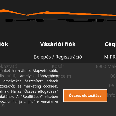
iók
Vásárlói fiók
Cég
Belépés / Regisztráció
M-PRO
ékoztató
Kosár
6900 Mak
tiket használunk: Alapvető sütik,
Kedvenceim
06
lis sütik, amelyek könnyebben
, amelyeket összesített adatok
06
ztikákról; és marketing cookie-k,
álnak. Ha az "Összes elfogadása"
ég
inf
Összes elutasítása
álatához. A "Beállítások" részben
isszavonhatja a jövőre vonatkozó
lás