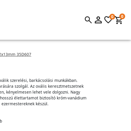
0
0
 12x13mm 35D607
válik szerelési, barkácsolási munkákban.
arására szolgál. Az ovális keresztmetszetnek
ben, kényelmesen lehet vele dolgozni. Nagy
 hosszú élettartamot biztosító króm-vanádium
a ezermestereknek készül.
b