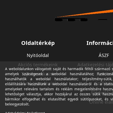
Oldaltérkép
Informác
Nyitóoldal
ÁSZF
Akciós termékeink
Adatkezelési táj
A weboldalunkon válogatott saját és harmadik féltől származó sü
Top termékeink
Fizetés
amelyek szükségesek a weboldal használatához; funkcioná
használhatók a weboldal használatakor; teljesítmény-sütik
Kifutó termékeink
Szállítás
előállítására használunk a weboldal használatáról és a statis
amelyeket releváns tartalom és reklám megjelenítésére haszn
Elérhetős
lehetőséget választja, akkor hozzájárul az összes sütik haszn
bármikor elfogadhat és elutasíthat egyedi sütitípusokat, és v
Online elál
beleegyezését.