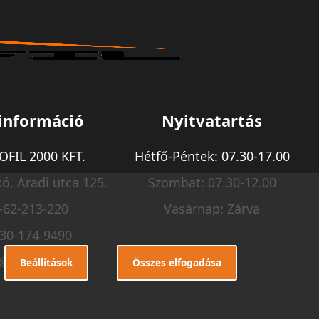
információ
Nyitvatartás
FIL 2000 KFT.
Hétfő-Péntek: 07.30-17.00
ó, Aradi utca 125.
Szombat: 07.30-12.00
-62-213-220
Vasárnap: Zárva
-30-174-9490
o@m-profil.hu
Beállítások
Összes elfogadása