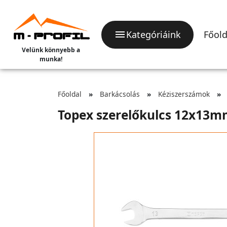
Kategóriáink
Főold
Velünk könnyebb a
munka!
Főoldal
Barkácsolás
Kéziszerszámok
Topex szerelőkulcs 12x13