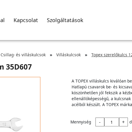
al
Kapcsolat
Szolgáltatások
Csillag- és villáskulcsok
Villáskulcsok
Topex szerelőkulcs
mm 35D607
A TOPEX villáskulcs kiválóan be
Hatlapú csavarok be- és kicsav
köszönhetően jól fekszik a kéz
ellenállóképességű, a kulcsnak
acélból készült. A TOPEX márk
-
+
Mennyiség
d