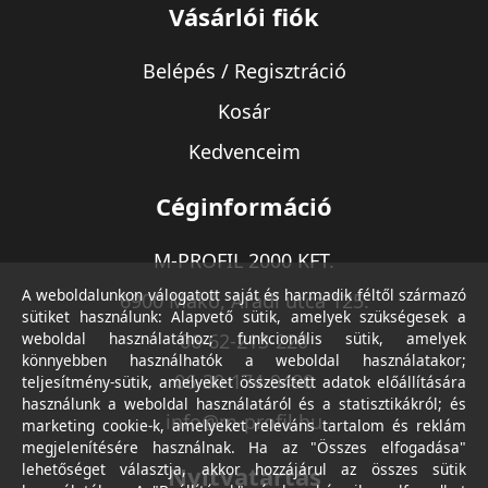
Vásárlói fiók
Belépés / Regisztráció
Kosár
Kedvenceim
Céginformáció
M-PROFIL 2000 KFT.
A weboldalunkon válogatott saját és harmadik féltől származó
6900 Makó, Aradi utca 125.
sütiket használunk: Alapvető sütik, amelyek szükségesek a
weboldal használatához; funkcionális sütik, amelyek
06-62-213-220
könnyebben használhatók a weboldal használatakor;
06-30-174-9490
teljesítmény-sütik, amelyeket összesített adatok előállítására
használunk a weboldal használatáról és a statisztikákról; és
info@m-profil.hu
marketing cookie-k, amelyeket releváns tartalom és reklám
megjelenítésére használnak. Ha az "Összes elfogadása"
lehetőséget választja, akkor hozzájárul az összes sütik
Nyitvatartás