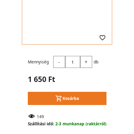
-
+
Mennyiség
db
1 650 Ft
Kosárba
149
Szállítási idő:
2-3 munkanap (raktárról)