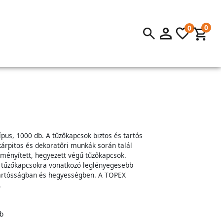
0
0
pus, 1000 db. A tűzőkapcsok biztos és tartós
kárpitos és dekoratőri munkák során talál
eményített, hegyezett végű tűzőkapcsok.
lú tűzőkapcsokra vonatkozó leglényegesebb
artósságban és hegyességben. A TOPEX
.
b