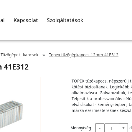
al
Kapcsolat
Szolgáltatások
Tűzőgépek, kapcsok
Topex tűzőgépkapocs 12mm 41E312
 41E312
TOPEX tűzőkapocs, népszerű J tí
kötést biztosítanak. Leginkább 
alkalmazásra. Galvanizáltak, k
Teljesítik a professzionális cé
elvárásokat - keménységben, t
márka ezermestereknek készül
-
+
Mennyiség
d