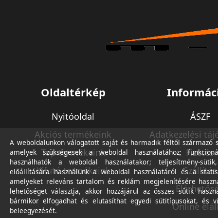
Oldaltérkép
Informác
Nyitóoldal
ÁSZF
Akciós termékeink
Adatkezelési táj
A weboldalunkon válogatott saját és harmadik féltől származó sü
Top termékeink
Fizetés
amelyek szükségesek a weboldal használatához; funkcioná
használhatók a weboldal használatakor; teljesítmény-sütik
Kifutó termékeink
Szállítás
előállítására használunk a weboldal használatáról és a statis
amelyeket releváns tartalom és reklám megjelenítésére haszn
Elérhetős
lehetőséget választja, akkor hozzájárul az összes sütik haszn
bármikor elfogadhat és elutasíthat egyedi sütitípusokat, és v
Online elál
beleegyezését.