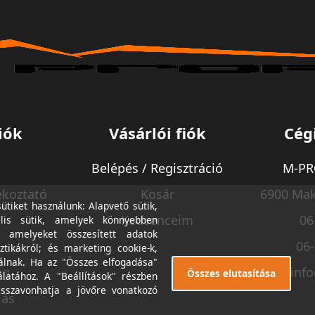
iók
Vásárlói fiók
Cég
Belépés / Regisztráció
M-PRO
ékoztató
Kosár
6900 Mak
tiket használunk: Alapvető sütik,
Kedvenceim
06
lis sütik, amelyek könnyebben
, amelyeket összesített adatok
06
ztikákról; és marketing cookie-k,
álnak. Ha az "Összes elfogadása"
ég
inf
Összes elutasítása
álatához. A "Beállítások" részben
isszavonhatja a jövőre vonatkozó
lás