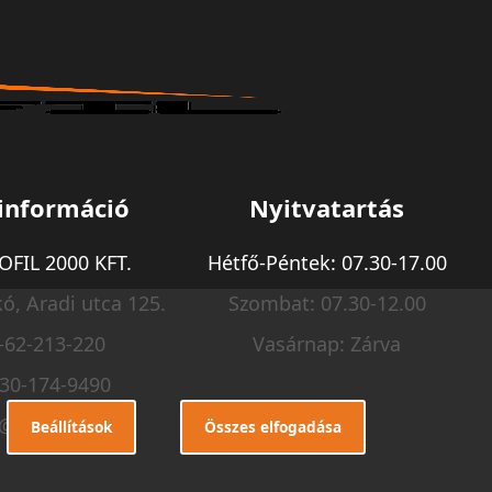
információ
Nyitvatartás
FIL 2000 KFT.
Hétfő-Péntek: 07.30-17.00
ó, Aradi utca 125.
Szombat: 07.30-12.00
-62-213-220
Vasárnap: Zárva
-30-174-9490
o@m-profil.hu
Beállítások
Összes elfogadása