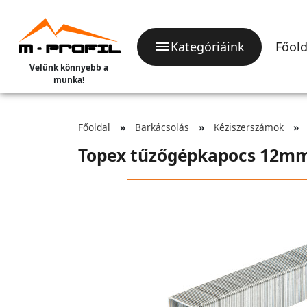
Kategóriáink
Főold
Velünk könnyebb a
munka!
Főoldal
Barkácsolás
Kéziszerszámok
Topex tűzőgépkapocs 12mm