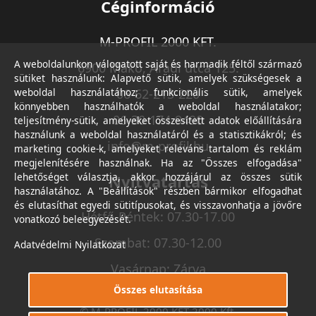
Céginformáció
M-PROFIL 2000 KFT.
A weboldalunkon válogatott saját és harmadik féltől származó
6900 Makó, Aradi utca 125.
sütiket használunk: Alapvető sütik, amelyek szükségesek a
weboldal használatához; funkcionális sütik, amelyek
06-62-213-220
könnyebben használhatók a weboldal használatakor;
06-30-174-9490
teljesítmény-sütik, amelyeket összesített adatok előállítására
használunk a weboldal használatáról és a statisztikákról; és
info@m-profil.hu
marketing cookie-k, amelyeket releváns tartalom és reklám
megjelenítésére használnak. Ha az "Összes elfogadása"
lehetőséget választja, akkor hozzájárul az összes sütik
Nyitvatartás
használatához. A "Beállítások" részben bármikor elfogadhat
és elutasíthat egyedi sütitípusokat, és visszavonhatja a jövőre
Hétfő-Péntek: 07.30-17.00
vonatkozó beleegyezését.
Szombat: 07.30-12.00
Adatvédelmi Nyilatkozat
Vasárnap: Zárva
Összes elutasítása
© M-PROFIL 2000 KFT 2000 Kft.