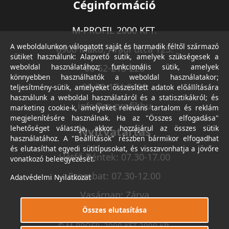
Céginformáció
M-PROFIL 2000 KFT.
A weboldalunkon válogatott saját és harmadik féltől származó
6900 Makó, Aradi utca 125.
sütiket használunk: Alapvető sütik, amelyek szükségesek a
weboldal használatához; funkcionális sütik, amelyek
06-62-213-220
könnyebben használhatók a weboldal használatakor;
06-30-174-9490
teljesítmény-sütik, amelyeket összesített adatok előállítására
használunk a weboldal használatáról és a statisztikákról; és
info@m-profil.hu
marketing cookie-k, amelyeket releváns tartalom és reklám
megjelenítésére használnak. Ha az "Összes elfogadása"
lehetőséget választja, akkor hozzájárul az összes sütik
Nyitvatartás
használatához. A "Beállítások" részben bármikor elfogadhat
és elutasíthat egyedi sütitípusokat, és visszavonhatja a jövőre
Hétfő-Péntek: 07.30-17.00
vonatkozó beleegyezését.
Szombat: 07.30-12.00
Adatvédelmi Nyilatkozat
Vasárnap: Zárva
Összes elutasítása
© M-PROFIL 2000 KFT 2000 Kft.