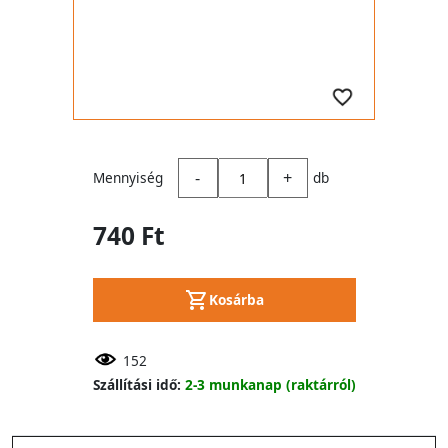
-
+
Mennyiség
db
740 Ft
Kosárba
152
Szállítási idő:
2-3 munkanap (raktárról)