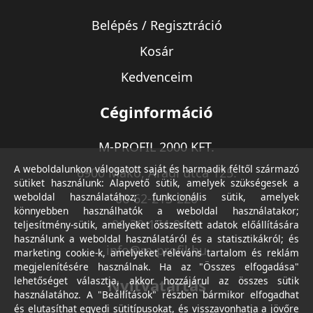
Belépés / Regisztráció
Kosár
Kedvenceim
Céginformáció
M-PROFIL 2000 KFT.
A weboldalunkon válogatott saját és harmadik féltől származó
6900 Makó, Aradi utca 125.
sütiket használunk: Alapvető sütik, amelyek szükségesek a
weboldal használatához; funkcionális sütik, amelyek
06-62-213-220
könnyebben használhatók a weboldal használatakor;
06-30-174-9490
teljesítmény-sütik, amelyeket összesített adatok előállítására
használunk a weboldal használatáról és a statisztikákról; és
info@m-profil.hu
marketing cookie-k, amelyeket releváns tartalom és reklám
megjelenítésére használnak. Ha az "Összes elfogadása"
lehetőséget választja, akkor hozzájárul az összes sütik
Nyitvatartás
használatához. A "Beállítások" részben bármikor elfogadhat
és elutasíthat egyedi sütitípusokat, és visszavonhatja a jövőre