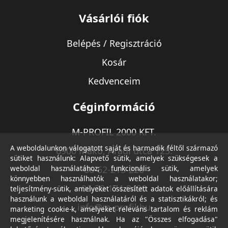
Vásárlói fiók
Belépés / Regisztráció
Kosár
Kedvenceim
Céginformáció
M-PROFIL 2000 KFT.
A weboldalunkon válogatott saját és harmadik féltől származó
6900 Makó, Aradi utca 125.
sütiket használunk: Alapvető sütik, amelyek szükségesek a
weboldal használatához; funkcionális sütik, amelyek
06-62-213-220
könnyebben használhatók a weboldal használatakor;
06-30-174-9490
teljesítmény-sütik, amelyeket összesített adatok előállítására
használunk a weboldal használatáról és a statisztikákról; és
info@m-profil.hu
marketing cookie-k, amelyeket releváns tartalom és reklám
megjelenítésére használnak. Ha az "Összes elfogadása"