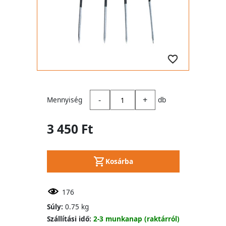
-
+
Mennyiség
db
3 450 Ft
Kosárba
176
Súly:
0.75 kg
Szállítási idő:
2-3 munkanap (raktárról)