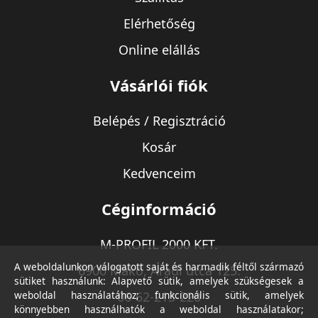
Elérhetőség
Online elállás
Vásárlói fiók
Belépés / Regisztráció
Kosár
Kedvenceim
Céginformáció
M-PROFIL 2000 KFT.
A weboldalunkon válogatott saját és harmadik féltől származó
6900 Makó, Aradi utca 125.
sütiket használunk: Alapvető sütik, amelyek szükségesek a
weboldal használatához; funkcionális sütik, amelyek
06-62-213-220
könnyebben használhatók a weboldal használatakor;