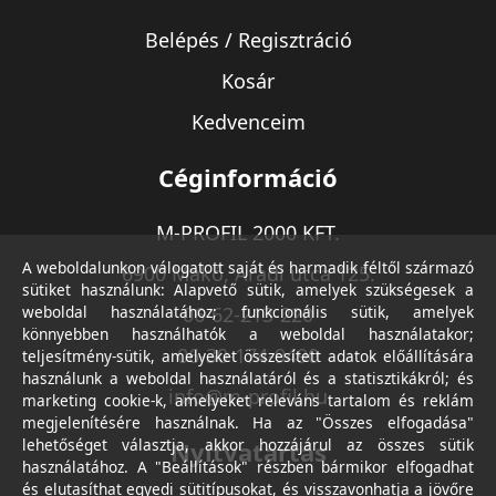
Belépés / Regisztráció
Kosár
Kedvenceim
Céginformáció
M-PROFIL 2000 KFT.
A weboldalunkon válogatott saját és harmadik féltől származó
6900 Makó, Aradi utca 125.
sütiket használunk: Alapvető sütik, amelyek szükségesek a
weboldal használatához; funkcionális sütik, amelyek
06-62-213-220
könnyebben használhatók a weboldal használatakor;
06-30-174-9490
teljesítmény-sütik, amelyeket összesített adatok előállítására
használunk a weboldal használatáról és a statisztikákról; és
info@m-profil.hu
marketing cookie-k, amelyeket releváns tartalom és reklám
megjelenítésére használnak. Ha az "Összes elfogadása"
lehetőséget választja, akkor hozzájárul az összes sütik
Nyitvatartás
használatához. A "Beállítások" részben bármikor elfogadhat
és elutasíthat egyedi sütitípusokat, és visszavonhatja a jövőre