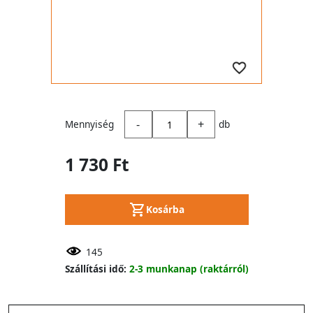
-
+
Mennyiség
db
1 730 Ft
Kosárba
145
Szállítási idő:
2-3 munkanap (raktárról)