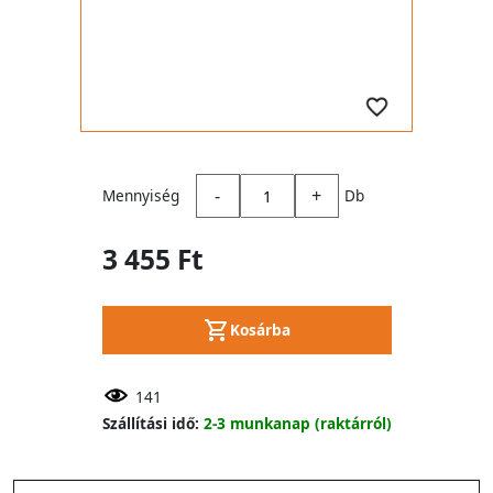
-
+
Mennyiség
Db
3 455 Ft
Kosárba
141
Szállítási idő:
2-3 munkanap (raktárról)