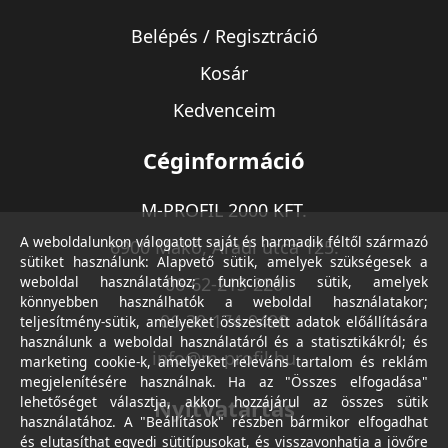
Belépés / Regisztráció
Kosár
Kedvenceim
Céginformáció
M-PROFIL 2000 KFT.
A weboldalunkon válogatott saját és harmadik féltől származó
6900 Makó, Aradi utca 125.
sütiket használunk: Alapvető sütik, amelyek szükségesek a
weboldal használatához; funkcionális sütik, amelyek
06-62-213-220
könnyebben használhatók a weboldal használatakor;
06-30-174-9490
teljesítmény-sütik, amelyeket összesített adatok előállítására
használunk a weboldal használatáról és a statisztikákról; és
info@m-profil.hu
marketing cookie-k, amelyeket releváns tartalom és reklám
megjelenítésére használnak. Ha az "Összes elfogadása"
lehetőséget választja, akkor hozzájárul az összes sütik
Nyitvatartás
használatához. A "Beállítások" részben bármikor elfogadhat
és elutasíthat egyedi sütitípusokat, és visszavonhatja a jövőre