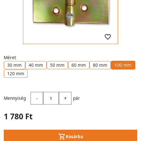
Méret
30 mm
40 mm
50 mm
60 mm
80 mm
100 mm
120 mm
-
+
Mennyiség
pár
1 780 Ft
Kosárba