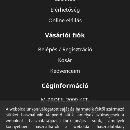
Elérhetőség
Online elállás
Vásárlói fiók
Belépés / Regisztráció
Kosár
Kedvenceim
Céginformáció
M-PROFIL 2000 KFT.
A weboldalunkon válogatott saját és harmadik féltől származó
6900 Makó, Aradi utca 125.
sütiket használunk: Alapvető sütik, amelyek szükségesek a
weboldal használatához; funkcionális sütik, amelyek
06-62-213-220
könnyebben használhatók a weboldal használatakor;