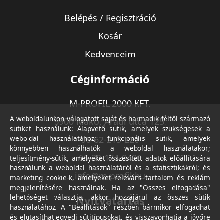
Belépés / Regisztráció
Kosár
Kedvenceim
Céginformáció
M-PROFIL 2000 KFT.
A weboldalunkon válogatott saját és harmadik féltől származó
6900 Makó, Aradi utca 125.
sütiket használunk: Alapvető sütik, amelyek szükségesek a
weboldal használatához; funkcionális sütik, amelyek
06-62-213-220
könnyebben használhatók a weboldal használatakor;
06-30-174-9490
teljesítmény-sütik, amelyeket összesített adatok előállítására
használunk a weboldal használatáról és a statisztikákról; és
info@m-profil.hu
marketing cookie-k, amelyeket releváns tartalom és reklám
megjelenítésére használnak. Ha az "Összes elfogadása"
lehetőséget választja, akkor hozzájárul az összes sütik
Nyitvatartás
használatához. A "Beállítások" részben bármikor elfogadhat
és elutasíthat egyedi sütitípusokat, és visszavonhatja a jövőre