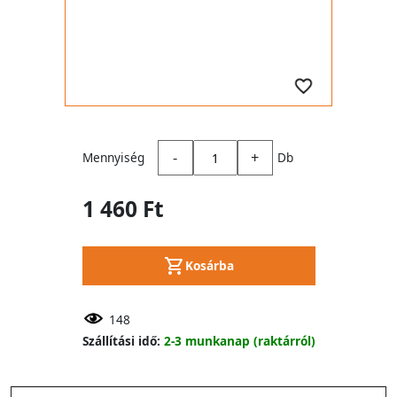
-
+
Mennyiség
Db
1 460 Ft
Kosárba
148
Szállítási idő:
2-3 munkanap (raktárról)