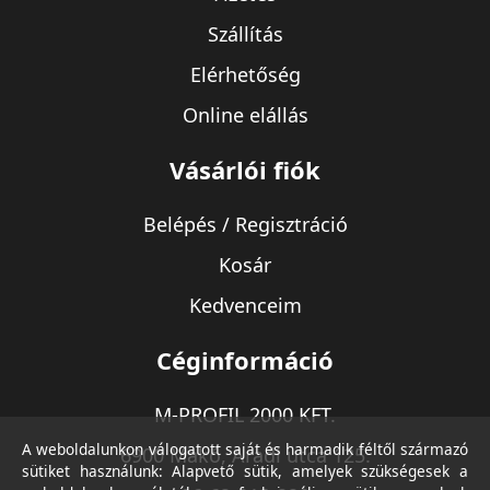
Szállítás
Elérhetőség
Online elállás
Vásárlói fiók
Belépés / Regisztráció
Kosár
Kedvenceim
Céginformáció
M-PROFIL 2000 KFT.
A weboldalunkon válogatott saját és harmadik féltől származó
6900 Makó, Aradi utca 125.
sütiket használunk: Alapvető sütik, amelyek szükségesek a