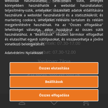
weboldal használatához; funkcionális sütik, amelyek
06-62-213-220
könnyebben használhatók a weboldal használatakor;
06-30-174-9490
teljesítmény-sütik, amelyeket összesített adatok előállítására
használunk a weboldal használatáról és a statisztikákról; és
info@m-profil.hu
marketing cookie-k, amelyeket releváns tartalom és reklám
megjelenítésére használnak. Ha az "Összes elfogadása"
lehetőséget választja, akkor hozzájárul az összes sütik
Nyitvatartás
használatához. A "Beállítások" részben bármikor elfogadhat
és elutasíthat egyedi sütitípusokat, és visszavonhatja a jövőre
Hétfő-Péntek: 07.30-17.00
vonatkozó beleegyezését.
Szombat: 07.30-12.00
Adatvédelmi Nyilatkozat
Vasárnap: Zárva
Összes elutasítása
© M-PROFIL 2000 KFT 2000 Kft.
Minden jog fenntartva.
Beállítások
Készítette
I.T.C. Kft.
Összes elfogadása
0
0