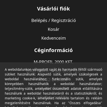
Vásárlói fiók
Belépés / Regisztráció
Kosár
Kedvenceim
Céginformáció
M-PROFIL 2000 KFT.
A weboldalunkon válogatott saját és harmadik féltől származó
6900 Makó, Aradi utca 125.
sütiket használunk: Alapvető sütik, amelyek szükségesek a
weboldal használatához; funkcionális sütik, amelyek
06-62-213-220
könnyebben használhatók a weboldal használatakor;
06-30-174-9490
teljesítmény-sütik, amelyeket összesített adatok előállítására
használunk a weboldal használatáról és a statisztikákról; és
info@m-profil.hu
marketing cookie-k, amelyeket releváns tartalom és reklám
megjelenítésére használnak. Ha az "Összes elfogadása"