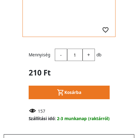
-
+
Mennyiség
db
210 Ft
Kosárba
157
Szállítási idő:
2-3 munkanap (raktárról)