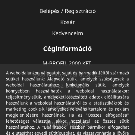
Belépés / Regisztráció
Kosár
Kedvenceim
Céginformáció
M-PROFIL 2000 KFT.
A weboldalunkon válogatott saját és harmadik féltől származó
6900 Makó, Aradi utca 125.
sütiket használunk: Alapvető sütik, amelyek szükségesek a
weboldal használatához; funkcionális sütik, amelyek
06-62-213-220
könnyebben használhatók a weboldal használatakor;
06-30-174-9490
teljesítmény-sütik, amelyeket összesített adatok előállítására
használunk a weboldal használatáról és a statisztikákról; és
info@m-profil.hu
marketing cookie-k, amelyeket releváns tartalom és reklám
megjelenítésére használnak. Ha az "Összes elfogadása"
lehetőséget választja, akkor hozzájárul az összes sütik
Nyitvatartás
használatához. A "Beállítások" részben bármikor elfogadhat
és elutasíthat egyedi sütitípusokat, és visszavonhatja a jövőre