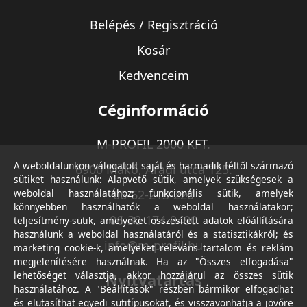
Belépés / Regisztráció
Kosár
Kedvenceim
Céginformáció
M-PROFIL 2000 KFT.
A weboldalunkon válogatott saját és harmadik féltől származó
6900 Makó, Aradi utca 125.
sütiket használunk: Alapvető sütik, amelyek szükségesek a
weboldal használatához; funkcionális sütik, amelyek
06-62-213-220
könnyebben használhatók a weboldal használatakor;
06-30-174-9490
teljesítmény-sütik, amelyeket összesített adatok előállítására
használunk a weboldal használatáról és a statisztikákról; és
info@m-profil.hu
marketing cookie-k, amelyeket releváns tartalom és reklám
megjelenítésére használnak. Ha az "Összes elfogadása"
lehetőséget választja, akkor hozzájárul az összes sütik
Nyitvatartás
használatához. A "Beállítások" részben bármikor elfogadhat
és elutasíthat egyedi sütitípusokat, és visszavonhatja a jövőre