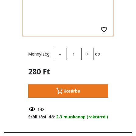
-
+
Mennyiség
db
280 Ft
Kosárba
148
Szállítási idő:
2-3 munkanap (raktárról)