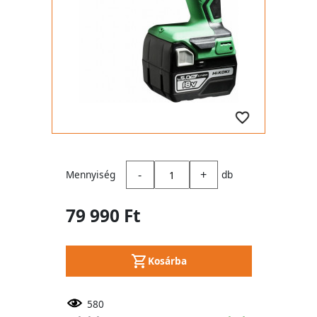
-
+
Mennyiség
db
79 990 Ft
Kosárba
580