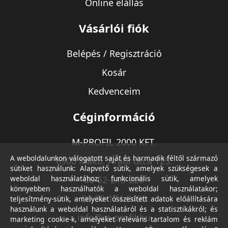
Online elállás
Vásárlói fiók
Belépés / Regisztráció
Kosár
Kedvenceim
Céginformáció
M-PROFIL 2000 KFT.
A weboldalunkon válogatott saját és harmadik féltől származó
6900 Makó, Aradi utca 125.
sütiket használunk: Alapvető sütik, amelyek szükségesek a
weboldal használatához; funkcionális sütik, amelyek
06-62-213-220
könnyebben használhatók a weboldal használatakor;
06-30-174-9490
teljesítmény-sütik, amelyeket összesített adatok előállítására
használunk a weboldal használatáról és a statisztikákról; és
info@m-profil.hu
marketing cookie-k, amelyeket releváns tartalom és reklám