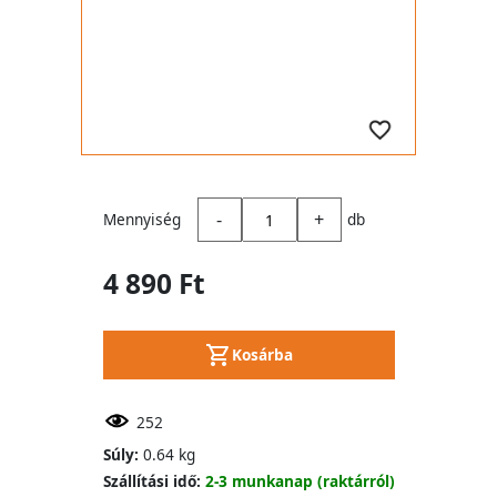
-
+
Mennyiség
db
4 890 Ft
Kosárba
252
Súly:
0.64 kg
Szállítási idő:
2-3 munkanap (raktárról)