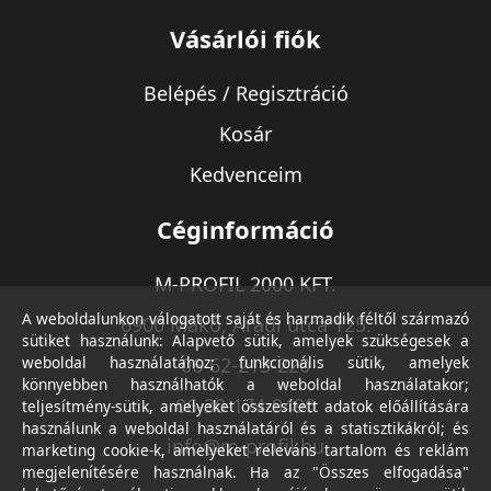
Vásárlói fiók
Belépés / Regisztráció
Kosár
Kedvenceim
Céginformáció
M-PROFIL 2000 KFT.
A weboldalunkon válogatott saját és harmadik féltől származó
6900 Makó, Aradi utca 125.
sütiket használunk: Alapvető sütik, amelyek szükségesek a
weboldal használatához; funkcionális sütik, amelyek
06-62-213-220
könnyebben használhatók a weboldal használatakor;
06-30-174-9490
teljesítmény-sütik, amelyeket összesített adatok előállítására
használunk a weboldal használatáról és a statisztikákról; és
info@m-profil.hu
marketing cookie-k, amelyeket releváns tartalom és reklám
megjelenítésére használnak. Ha az "Összes elfogadása"