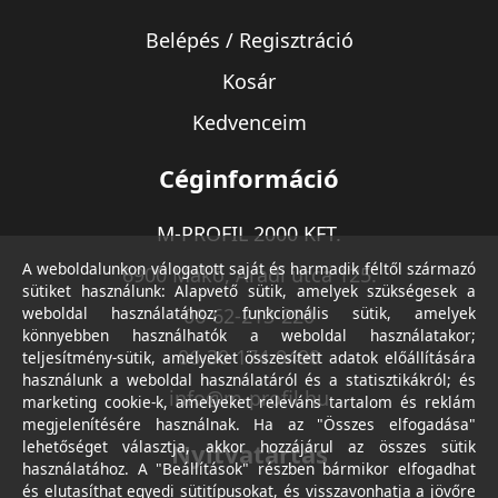
Belépés / Regisztráció
Kosár
Kedvenceim
Céginformáció
M-PROFIL 2000 KFT.
A weboldalunkon válogatott saját és harmadik féltől származó
6900 Makó, Aradi utca 125.
sütiket használunk: Alapvető sütik, amelyek szükségesek a
weboldal használatához; funkcionális sütik, amelyek
06-62-213-220
könnyebben használhatók a weboldal használatakor;
06-30-174-9490
teljesítmény-sütik, amelyeket összesített adatok előállítására
használunk a weboldal használatáról és a statisztikákról; és
info@m-profil.hu
marketing cookie-k, amelyeket releváns tartalom és reklám
megjelenítésére használnak. Ha az "Összes elfogadása"
lehetőséget választja, akkor hozzájárul az összes sütik
Nyitvatartás
használatához. A "Beállítások" részben bármikor elfogadhat
és elutasíthat egyedi sütitípusokat, és visszavonhatja a jövőre