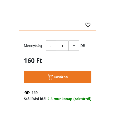
-
+
Mennyiség
DB
160 Ft
Kosárba
169
Szállítási idő:
2-3 munkanap (raktárról)