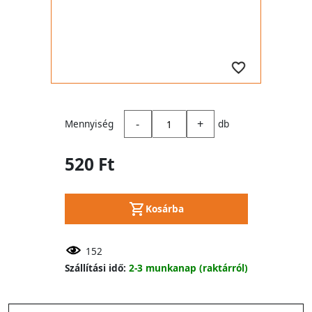
-
+
Mennyiség
db
520 Ft
Kosárba
152
Szállítási idő:
2-3 munkanap (raktárról)