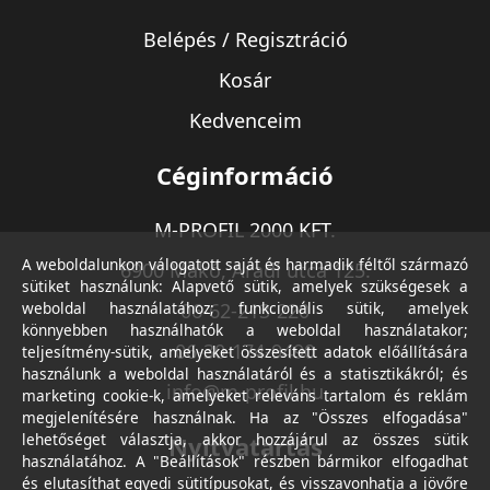
Belépés / Regisztráció
Kosár
Kedvenceim
Céginformáció
M-PROFIL 2000 KFT.
A weboldalunkon válogatott saját és harmadik féltől származó
6900 Makó, Aradi utca 125.
sütiket használunk: Alapvető sütik, amelyek szükségesek a
weboldal használatához; funkcionális sütik, amelyek
06-62-213-220
könnyebben használhatók a weboldal használatakor;
06-30-174-9490
teljesítmény-sütik, amelyeket összesített adatok előállítására
használunk a weboldal használatáról és a statisztikákról; és
info@m-profil.hu
marketing cookie-k, amelyeket releváns tartalom és reklám
megjelenítésére használnak. Ha az "Összes elfogadása"
lehetőséget választja, akkor hozzájárul az összes sütik
Nyitvatartás
használatához. A "Beállítások" részben bármikor elfogadhat
és elutasíthat egyedi sütitípusokat, és visszavonhatja a jövőre