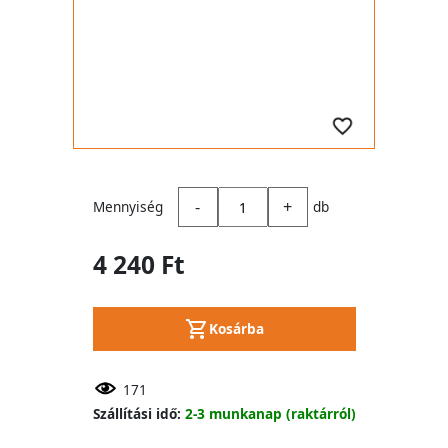
-
+
Mennyiség
db
4 240 Ft
Kosárba
171
Szállítási idő:
2-3 munkanap (raktárról)