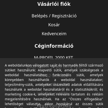
Vásárlói fiók
Belépés / Regisztráció
Kosár
Kedvenceim
Céginformáció
M-PROFIL 2000 KFT.
A weboldalunkon válogatott saját és harmadik féltől származó
6900 Makó, Aradi utca 125.
sütiket használunk: Alapvető sütik, amelyek szükségesek a
weboldal használatához; funkcionális sütik, amelyek
06-62-213-220
könnyebben használhatók a weboldal használatakor;
06-30-174-9490
teljesítmény-sütik, amelyeket összesített adatok előállítására
használunk a weboldal használatáról és a statisztikákról; és
info@m-profil.hu
marketing cookie-k, amelyeket releváns tartalom és reklám
megjelenítésére használnak. Ha az "Összes elfogadása"
lehetőséget választja, akkor hozzájárul az összes sütik
Nyitvatartás