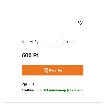
-
+
Mennyiség
m
600 Ft
Kosárba
148
Szállítási idő:
2-3 munkanap (raktárról)