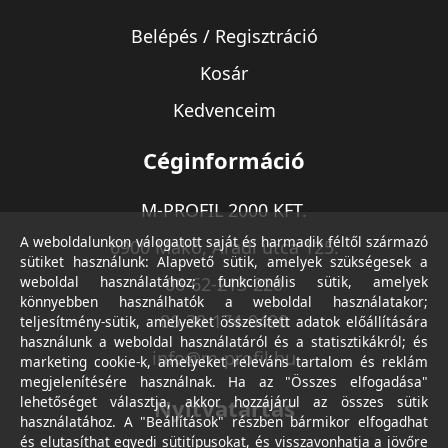
Belépés / Regisztráció
Kosár
Kedvenceim
Céginformáció
M-PROFIL 2000 KFT.
A weboldalunkon válogatott saját és harmadik féltől származó
6900 Makó, Aradi utca 125.
sütiket használunk: Alapvető sütik, amelyek szükségesek a
weboldal használatához; funkcionális sütik, amelyek
06-62-213-220
könnyebben használhatók a weboldal használatakor;
06-30-174-9490
teljesítmény-sütik, amelyeket összesített adatok előállítására
használunk a weboldal használatáról és a statisztikákról; és
info@m-profil.hu
marketing cookie-k, amelyeket releváns tartalom és reklám
megjelenítésére használnak. Ha az "Összes elfogadása"
lehetőséget választja, akkor hozzájárul az összes sütik
Nyitvatartás
használatához. A "Beállítások" részben bármikor elfogadhat
és elutasíthat egyedi sütitípusokat, és visszavonhatja a jövőre