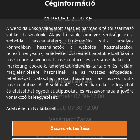
Céginformáció
M-PROFIL 2000 KFT.
A weboldalunkon válogatott saját és harmadik féltől származó
6900 Makó, Aradi utca 125.
sütiket használunk: Alapvető sütik, amelyek szükségesek a
weboldal használatához; funkcionális sütik, amelyek
06-62-213-220
könnyebben használhatók a weboldal használatakor;
06-30-174-9490
teljesítmény-sütik, amelyeket összesített adatok előállítására
használunk a weboldal használatáról és a statisztikákról; és
info@m-profil.hu
marketing cookie-k, amelyeket releváns tartalom és reklám
megjelenítésére használnak. Ha az "Összes elfogadása"
lehetőséget választja, akkor hozzájárul az összes sütik
Nyitvatartás
használatához. A "Beállítások" részben bármikor elfogadhat
és elutasíthat egyedi sütitípusokat, és visszavonhatja a jövőre
Hétfő-Péntek: 07.30-17.00
vonatkozó beleegyezését.
Szombat: 07.30-12.00
Adatvédelmi Nyilatkozat
Vasárnap: Zárva
Összes elutasítása
© M-PROFIL 2000 KFT 2000 Kft.