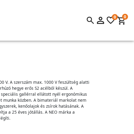
0
0
0 V. A szerszám max. 1000 V feszültség alatti
rhúzó hegye erős S2 acélból készül. A
peciális gallérral ellátott nyél ergonómikus
sét munka közben. A bimateriál markolat nem
egyszerek, kenőolajok és zsírok hatásának. A
tja a 25 éves jótállás. A NEO márka a
égíti.