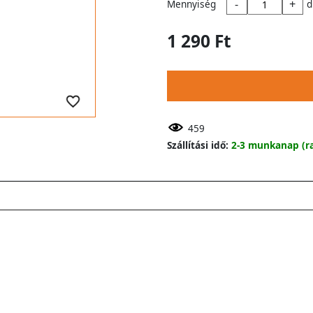
-
+
Mennyiség
d
1 290 Ft
459
Szállítási idő:
2-3 munkanap (ra