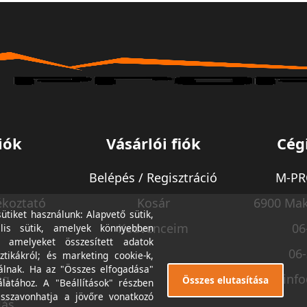
iók
Vásárlói fiók
Cég
Belépés / Regisztráció
M-PRO
ékoztató
Kosár
6900 Mak
tiket használunk: Alapvető sütik,
Kedvenceim
06
lis sütik, amelyek könnyebben
, amelyeket összesített adatok
06
ztikákról; és marketing cookie-k,
álnak. Ha az "Összes elfogadása"
ég
inf
Összes elutasítása
álatához. A "Beállítások" részben
isszavonhatja a jövőre vonatkozó
lás