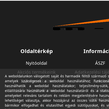
Oldaltérkép
Informác
Nyitóoldal
ÁSZF
Akciós termékeink
Adatkezelési táj
A weboldalunkon válogatott saját és harmadik féltől származó sü
Top termékeink
Fizetés
amelyek szükségesek a weboldal használatához; funkcioná
használhatók a weboldal használatakor; teljesítmény-sütik
Kifutó termékeink
Szállítás
előállítására használunk a weboldal használatáról és a statis
amelyeket releváns tartalom és reklám megjelenítésére haszn
Elérhetős
lehetőséget választja, akkor hozzájárul az összes sütik haszn
bármikor elfogadhat és elutasíthat egyedi sütitípusokat, és v
Online elál