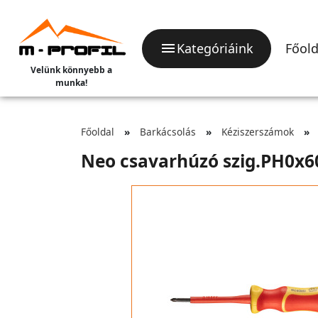
Kategóriáink
Főold
Velünk könnyebb a
munka!
Főoldal
Barkácsolás
Kéziszerszámok
Neo csavarhúzó szig.PH0x