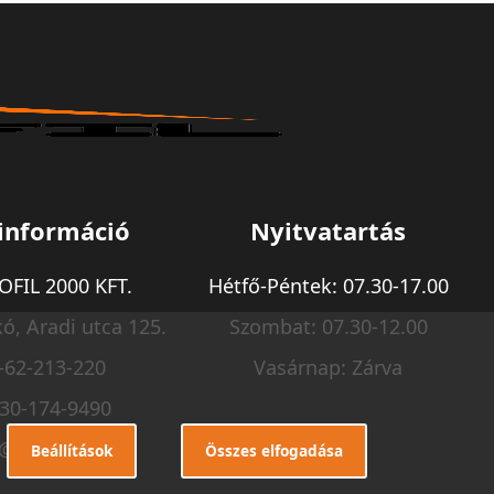
információ
Nyitvatartás
FIL 2000 KFT.
Hétfő-Péntek: 07.30-17.00
ó, Aradi utca 125.
Szombat: 07.30-12.00
-62-213-220
Vasárnap: Zárva
-30-174-9490
o@m-profil.hu
Beállítások
Összes elfogadása