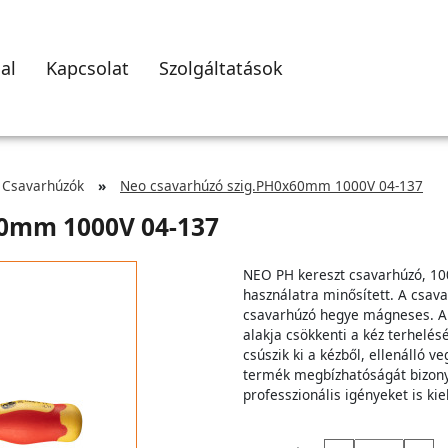
al
Kapcsolat
Szolgáltatások
Csavarhúzók
Neo csavarhúzó szig.PH0x60mm 1000V 04-137
60mm 1000V 04-137
NEO PH kereszt csavarhúzó, 100
használatra minősített. A csava
csavarhúzó hegye mágneses. A s
alakja csökkenti a kéz terhelé
csúszik ki a kézből, ellenálló v
termék megbízhatóságát bizonyí
professzionális igényeket is kiel