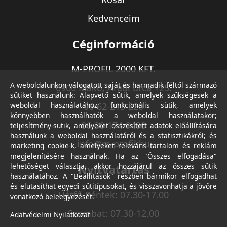
Kedvenceim
Céginformáció
M-PROFIL 2000 KFT.
A weboldalunkon válogatott saját és harmadik féltől származó
6900 Makó, Aradi utca 125.
sütiket használunk: Alapvető sütik, amelyek szükségesek a
weboldal használatához; funkcionális sütik, amelyek
06-62-213-220
könnyebben használhatók a weboldal használatakor;
06-30-174-9490
teljesítmény-sütik, amelyeket összesített adatok előállítására
használunk a weboldal használatáról és a statisztikákról; és
info@m-profil.hu
marketing cookie-k, amelyeket releváns tartalom és reklám
megjelenítésére használnak. Ha az "Összes elfogadása"
lehetőséget választja, akkor hozzájárul az összes sütik
Nyitvatartás
használatához. A "Beállítások" részben bármikor elfogadhat
és elutasíthat egyedi sütitípusokat, és visszavonhatja a jövőre
Hétfő-Péntek: 07.30-17.00
vonatkozó beleegyezését.
Szombat: 07.30-12.00
Adatvédelmi Nyilatkozat