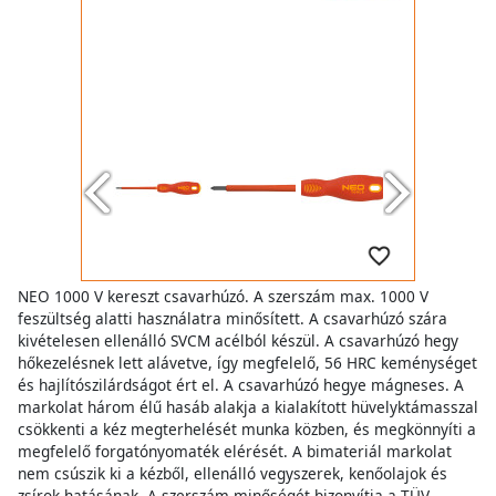
NEO 1000 V kereszt csavarhúzó. A szerszám max. 1000 V
feszültség alatti használatra minősített. A csavarhúzó szára
kivételesen ellenálló SVCM acélból készül. A csavarhúzó hegy
hőkezelésnek lett alávetve, így megfelelő, 56 HRC keménységet
és hajlítószilárdságot ért el. A csavarhúzó hegye mágneses. A
markolat három élű hasáb alakja a kialakított hüvelyktámasszal
csökkenti a kéz megterhelését munka közben, és megkönnyíti a
megfelelő forgatónyomaték elérését. A bimateriál markolat
nem csúszik ki a kézből, ellenálló vegyszerek, kenőolajok és
zsírok hatásának. A szerszám minőségét bizonyítja a TÜV