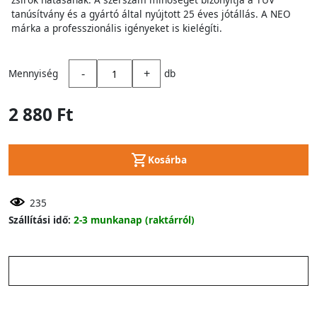
tanúsítvány és a gyártó által nyújtott 25 éves jótállás. A NEO
márka a professzionális igényeket is kielégíti.
-
+
Mennyiség
db
2 880 Ft
Kosárba
235
Szállítási idő:
2-3 munkanap (raktárról)