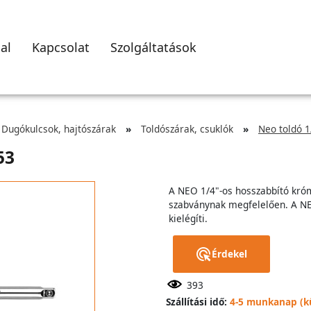
al
Kapcsolat
Szolgáltatások
Dugókulcsok, hajtószárak
Toldószárak, csuklók
Neo toldó 
53
A NEO 1/4"-os hosszabbító kró
szabványnak megfelelően. A NE
kielégíti.
Érdekel
393
Szállítási idő:
4-5 munkanap (kü