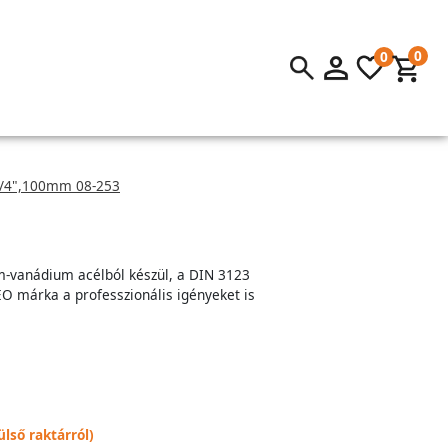
0
0
1/4",100mm 08-253
m-vanádium acélból készül, a DIN 3123
O márka a professzionális igényeket is
lső raktárról)