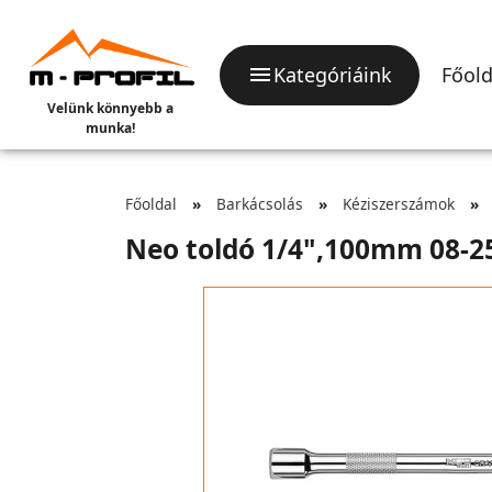
Kategóriáink
Főold
Velünk könnyebb a
munka!
Főoldal
Barkácsolás
Kéziszerszámok
Neo toldó 1/4",100mm 08-2