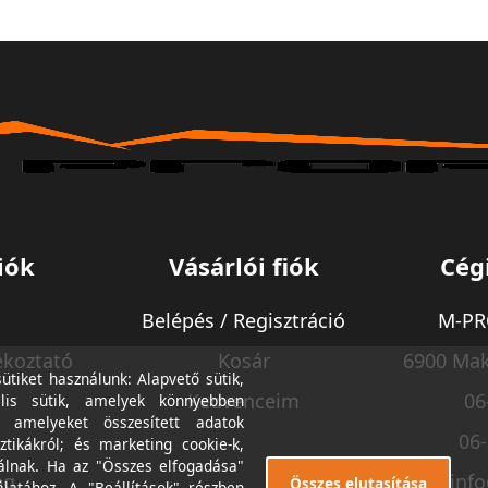
iók
Vásárlói fiók
Cég
Belépés / Regisztráció
M-PRO
ékoztató
Kosár
6900 Mak
tiket használunk: Alapvető sütik,
Kedvenceim
06
lis sütik, amelyek könnyebben
, amelyeket összesített adatok
06
ztikákról; és marketing cookie-k,
álnak. Ha az "Összes elfogadása"
ég
inf
Összes elutasítása
álatához. A "Beállítások" részben