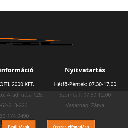
információ
Nyitvatartás
FIL 2000 KFT.
Hétfő-Péntek: 07.30-17.00
ó, Aradi utca 125.
Szombat: 07.30-12.00
-62-213-220
Vasárnap: Zárva
-30-174-9490
o@m-profil.hu
Beállítások
Összes elfogadása