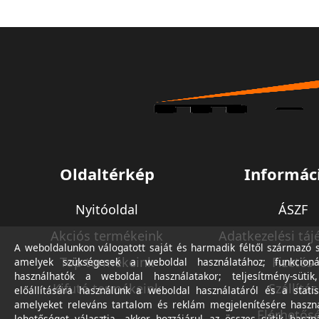
Oldaltérkép
Informác
Nyitóoldal
ÁSZF
Akciós termékeink
Adatkezelési táj
A weboldalunkon válogatott saját és harmadik féltől származó sü
Top termékeink
Fizetés
amelyek szükségesek a weboldal használatához; funkcioná
használhatók a weboldal használatakor; teljesítmény-sütik
Kifutó termékeink
Szállítás
előállítására használunk a weboldal használatáról és a statis
amelyeket releváns tartalom és reklám megjelenítésére haszn
Elérhetős
lehetőséget választja, akkor hozzájárul az összes sütik haszn