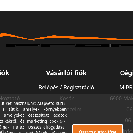
iók
Vásárlói fiók
Cég
Belépés / Regisztráció
M-PRO
ékoztató
Kosár
6900 Mak
tiket használunk: Alapvető sütik,
Kedvenceim
06
lis sütik, amelyek könnyebben
, amelyeket összesített adatok
06
ztikákról; és marketing cookie-k,
álnak. Ha az "Összes elfogadása"
ég
inf
Összes elutasítása
álatához. A "Beállítások" részben