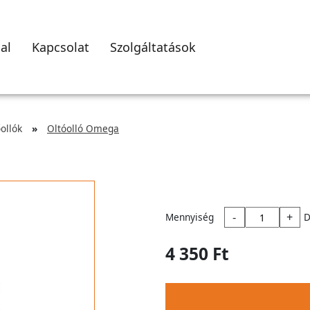
al
Kapcsolat
Szolgáltatások
ollók
Oltóolló Omega
-
+
Mennyiség
D
4 350 Ft