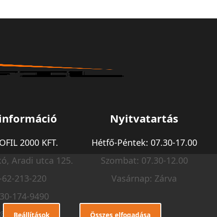
információ
Nyitvatartás
FIL 2000 KFT.
Hétfő-Péntek: 07.30-17.00
ó, Aradi utca 125.
Szombat: 07.30-12.00
-62-213-220
Vasárnap: Zárva
-30-174-9490
o@m-profil.hu
Beállítások
Összes elfogadása