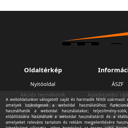
Oldaltérkép
Informác
Nyitóoldal
ÁSZF
Akciós termékeink
Adatkezelési táj
A weboldalunkon válogatott saját és harmadik féltől származó sü
Top termékeink
Fizetés
amelyek szükségesek a weboldal használatához; funkcioná
használhatók a weboldal használatakor; teljesítmény-sütik
Kifutó termékeink
Szállítás
előállítására használunk a weboldal használatáról és a statis
amelyeket releváns tartalom és reklám megjelenítésére haszn
Elérhetős
lehetőséget választja, akkor hozzájárul az összes sütik haszn