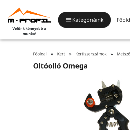
Kategóriáink
Főold
Velünk könnyebb a
munka!
Főoldal
Kert
Kertiszerszámok
Metsző
Oltóolló Omega