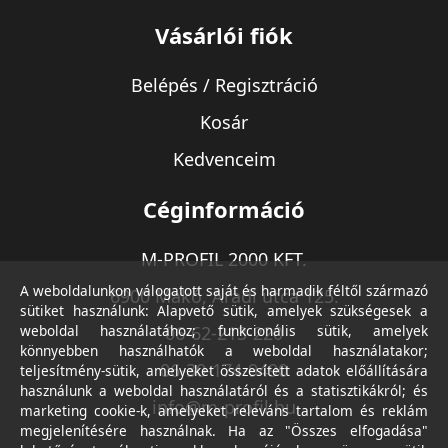
Vásárlói fiók
Belépés / Regisztráció
Kosár
Kedvenceim
Céginformáció
M-PROFIL 2000 KFT.
A weboldalunkon válogatott saját és harmadik féltől származó
6900 Makó, Aradi utca 125.
sütiket használunk: Alapvető sütik, amelyek szükségesek a
weboldal használatához; funkcionális sütik, amelyek
06-62-213-220
könnyebben használhatók a weboldal használatakor;
06-30-174-9490
teljesítmény-sütik, amelyeket összesített adatok előállítására
használunk a weboldal használatáról és a statisztikákról; és
info@m-profil.hu
marketing cookie-k, amelyeket releváns tartalom és reklám
megjelenítésére használnak. Ha az "Összes elfogadása"