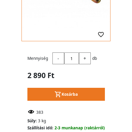
-
+
Mennyiség
db
2 890 Ft
Kosárba
383
Súly:
3 kg
Szállítási idő:
2-3 munkanap (raktárról)