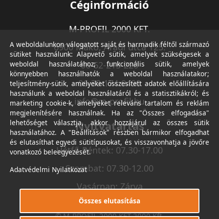
Céginformáció
M-PROFIL 2000 KFT.
A weboldalunkon válogatott saját és harmadik féltől származó
6900 Makó, Aradi utca 125.
sütiket használunk: Alapvető sütik, amelyek szükségesek a
weboldal használatához; funkcionális sütik, amelyek
06-62-213-220
könnyebben használhatók a weboldal használatakor;
06-30-174-9490
teljesítmény-sütik, amelyeket összesített adatok előállítására
használunk a weboldal használatáról és a statisztikákról; és
info@m-profil.hu
marketing cookie-k, amelyeket releváns tartalom és reklám
megjelenítésére használnak. Ha az "Összes elfogadása"
lehetőséget választja, akkor hozzájárul az összes sütik
Nyitvatartás
használatához. A "Beállítások" részben bármikor elfogadhat
és elutasíthat egyedi sütitípusokat, és visszavonhatja a jövőre
Hétfő-Péntek: 07.30-17.00
vonatkozó beleegyezését.
Szombat: 07.30-12.00
Adatvédelmi Nyilatkozat
Vasárnap: Zárva
Összes elutasítása
© M-PROFIL 2000 KFT 2000 Kft.