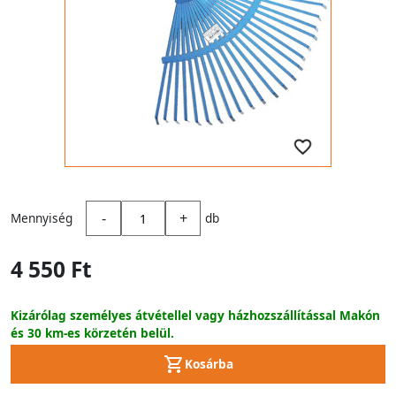
-
+
Mennyiség
db
4 550 Ft
Kizárólag személyes átvétellel vagy házhozszállítással Makón
és 30 km-es körzetén belül.
Kosárba