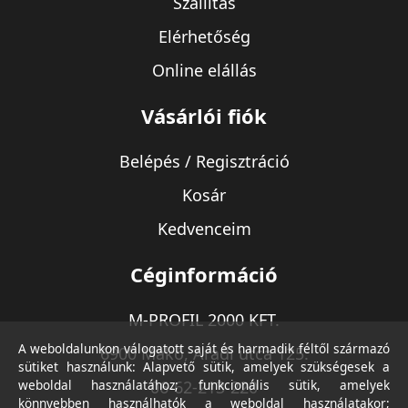
Szállítás
Elérhetőség
Online elállás
Vásárlói fiók
Belépés / Regisztráció
Kosár
Kedvenceim
Céginformáció
M-PROFIL 2000 KFT.
A weboldalunkon válogatott saját és harmadik féltől származó
6900 Makó, Aradi utca 125.
sütiket használunk: Alapvető sütik, amelyek szükségesek a
weboldal használatához; funkcionális sütik, amelyek
06-62-213-220
könnyebben használhatók a weboldal használatakor;