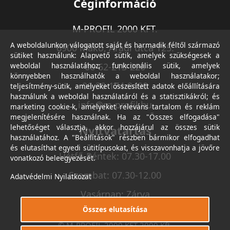
Céginformáció
M-PROFIL 2000 KFT.
A weboldalunkon válogatott saját és harmadik féltől származó
6900 Makó, Aradi utca 125.
sütiket használunk: Alapvető sütik, amelyek szükségesek a
weboldal használatához; funkcionális sütik, amelyek
06-62-213-220
könnyebben használhatók a weboldal használatakor;
06-30-174-9490
teljesítmény-sütik, amelyeket összesített adatok előállítására
használunk a weboldal használatáról és a statisztikákról; és
info@m-profil.hu
marketing cookie-k, amelyeket releváns tartalom és reklám
megjelenítésére használnak. Ha az "Összes elfogadása"
lehetőséget választja, akkor hozzájárul az összes sütik
Nyitvatartás
használatához. A "Beállítások" részben bármikor elfogadhat
és elutasíthat egyedi sütitípusokat, és visszavonhatja a jövőre
Hétfő-Péntek: 07.30-17.00
vonatkozó beleegyezését.
Szombat: 07.30-12.00
Adatvédelmi Nyilatkozat
Vasárnap: Zárva
Összes elutasítása
© M-PROFIL 2000 KFT 2000 Kft.