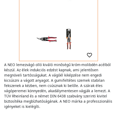
A NEO lemezvágó olló kiváló minőségű króm-molibdén acélból
készül. Az élek indukciós edzést kapnak, ami jelentősen
megnöveli tartósságukat. A vágóél kiképzése nem engedi
kicsúszni a vágott anyagot. A gumifeltétes szemek stabilan
fekszenek a kézben, nem csúsznak ki belőle. A szárak éles
vágóperemei könnyedén, akadálymentesen vágják a lemezt. A
TÜV Rheinland és a német DIN 6438 szabvány szerinti kivitel
biztosítéka megbízhatóságának. A NEO márka a professzionális
igényeket is kielégíti.